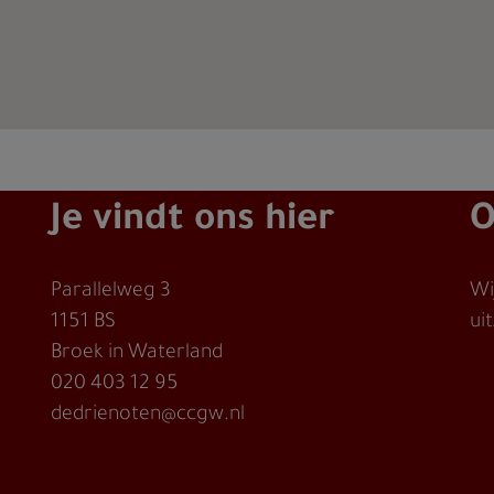
Je vindt ons hier
O
Parallelweg 3
Wi
1151 BS
ui
Broek in Waterland
020 403 12 95
dedrienoten@ccgw.nl