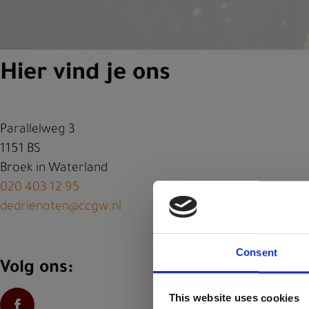
Hier vind je ons
Parallelweg 3
1151 BS
Broek in Waterland
020 403 12 95
dedrienoten@ccgw.nl
Consent
Volg ons:
This website uses cookies