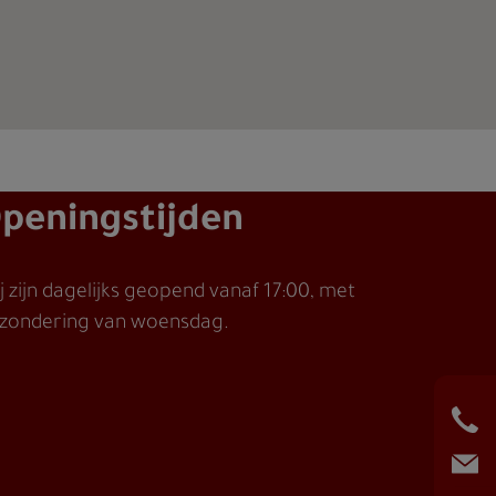
peningstijden
j zijn dagelijks geopend vanaf 17:00, met
tzondering van woensdag.
Tel
E-m