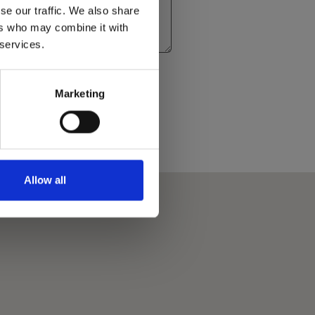
se our traffic. We also share
ers who may combine it with
 services.
aring
Marketing
y Policy
en
Algemene voorwaarden
van toepassing.
Allow all