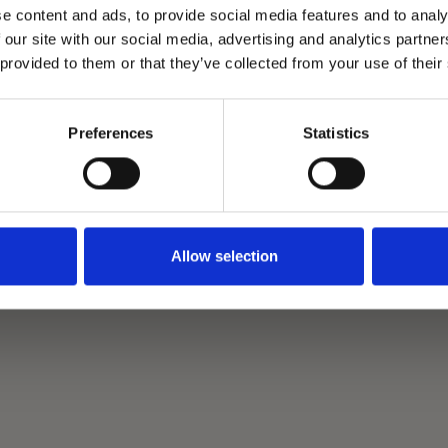
Bericht*
e content and ads, to provide social media features and to analy
 our site with our social media, advertising and analytics partn
 provided to them or that they’ve collected from your use of their
Ik ga akkoord met de
privacyverkl
Preferences
Statistics
Versturen
Deze site wordt beveiligd door reCAPTCHA. Hierop zijn de Google
Privac
Allow selection