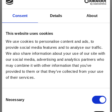
Consent
Details
About
This website uses cookies
Wij heten u graag welkom!
We use cookies to personalise content and ads, to
Eetcafé De Drie Noten
kent een gezellige ambiance, waarin
provide social media features and to analyse our traffic.
plaats wordt geboden voor 36 gasten.
We also share information about your use of our site with
dagelijks wisselend menu
U kunt een keuze maken uit een
en
our social media, advertising and analytics partners who
uitgebreide wijnkaart
geopend vanaf
een
. Wij zijn dagelijks
may combine it with other information that you’ve
17.00 uur
, behalve op woensdag.
provided to them or that they’ve collected from your use
of their services.
gastheer A.W.
U wordt van harte welkom geheten door uw
Pilger
reserveren
vraag
. Wilt u
of heeft u een
? Neem dan
contact met ons op.
Consent
Necessary
Selection
Meer over ons